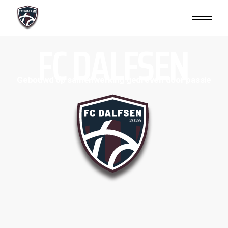
FC DALFSEN
Gebouwd op samenwerking gedreven door passie