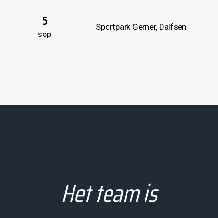
5
S
Sportpark Gerner, Dalfsen
sep
Het team is