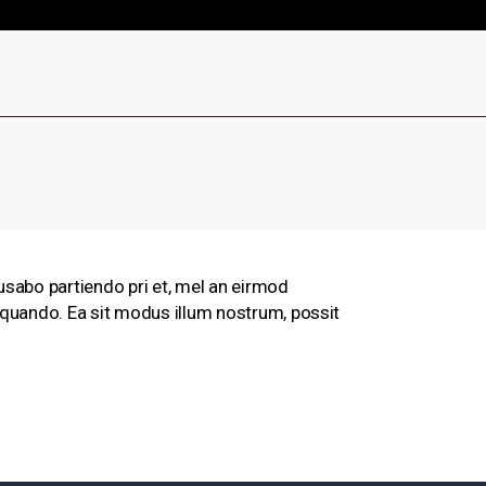
Live
Sign In
usabo partiendo pri et, mel an eirmod
liquando. Ea sit modus illum nostrum, possit