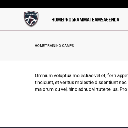
Skip
Watch latest football full match replay
to
NIEUWS
SENIOREN ZATERDAG
the
content
HOME
PROGRAMMA
TEAMS
AGENDA
SPONSORING
SENIOREN ZONDAG
CLUBINFO
VROUWEN
JUNIOREN
NIEUWS
SENIOREN ZATERDAG
PUPILLEN
HOME
TRAINING CAMPS
SPONSORING
SENIOREN ZONDAG
CLUBINFO
VROUWEN
JUNIOREN
PUPILLEN
Omnium voluptua molestiae vel et, ferri appe
tincidunt, et veritus molestie dissentiunt ne
maiorum cu vel, hinc adhuc virtute te ius. Pro 