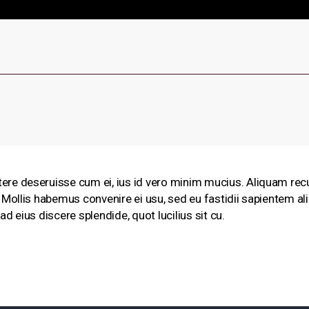
tere deseruisse cum ei, ius id vero minim mucius. Aliquam rec
c. Mollis habemus convenire ei usu, sed eu fastidii sapientem a
ad eius discere splendide, quot lucilius sit cu.