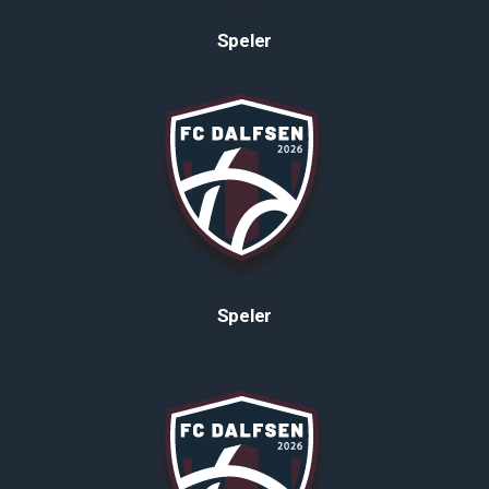
Speler
Speler