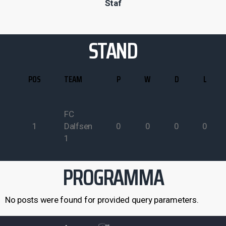
Staf
STAND
POS
TEAM
P
W
D
L
FC
1
Dalfsen
0
0
0
0
1
PROGRAMMA
No posts were found for provided query parameters.