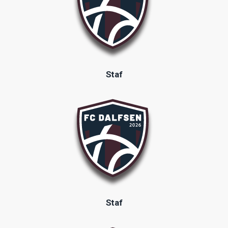
Staf
Staf