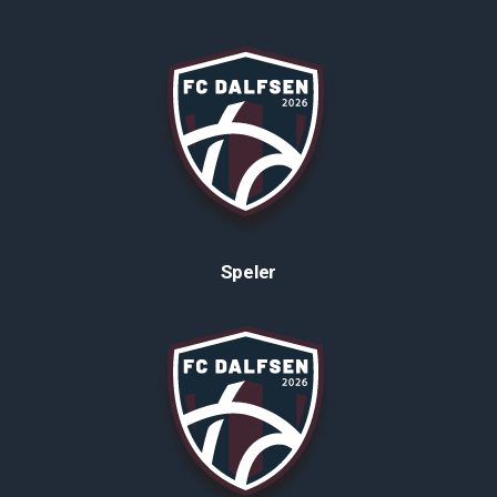
Speler