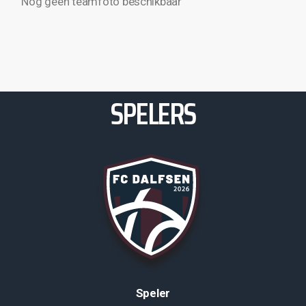
Nog geen teamfoto beschikbaar
SPELERS
Speler