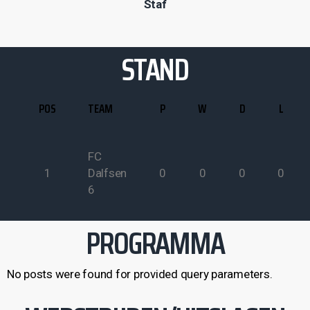
Staf
STAND
POS
TEAM
P
W
D
L
FC
1
Dalfsen
0
0
0
0
6
PROGRAMMA
No posts were found for provided query parameters.