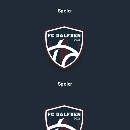
Speler
Speler