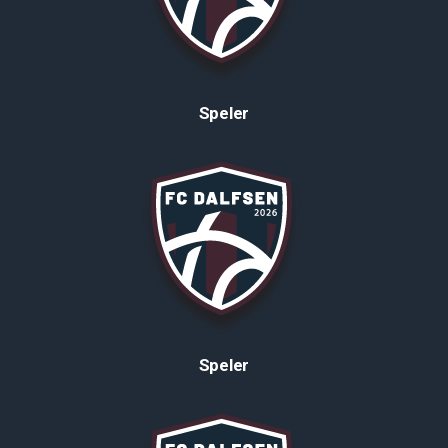
Speler
Speler