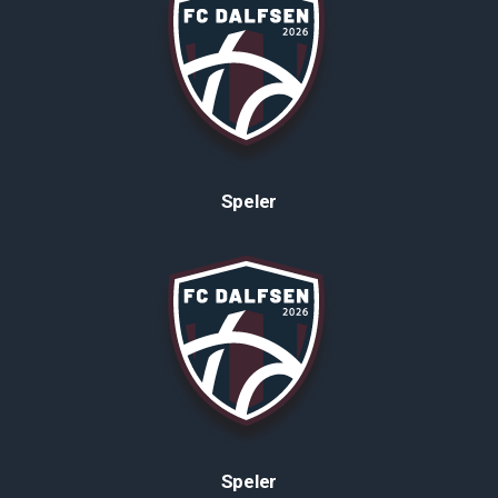
Speler
Speler