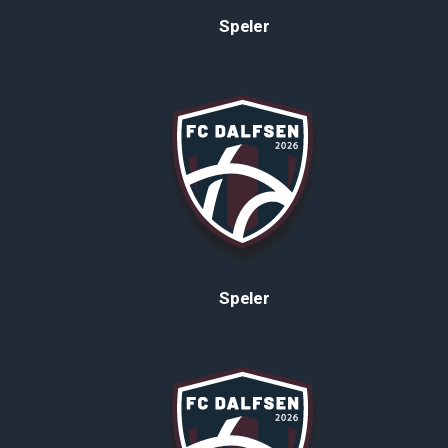
Speler
Speler