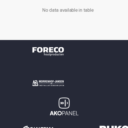
No data available in table