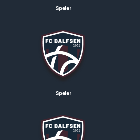
Speler
Speler