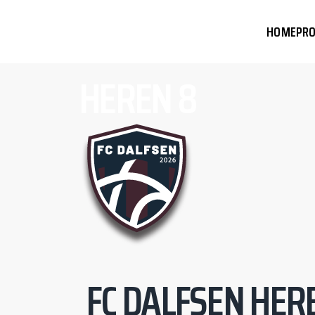
NIEUWS
HOME
PR
SPONSO
CLUBINF
HEREN 8
NIEUWS
SPONSORING
CLUBINFO
FC DALFSEN HER