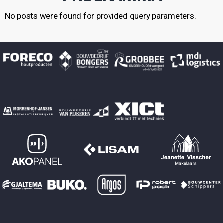
No posts were found for provided query parameters.