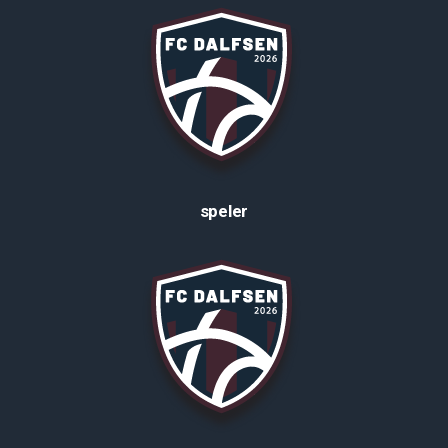
speler