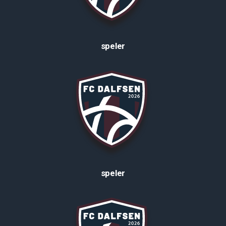
speler
speler