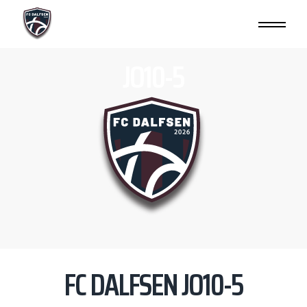
JO10-5
FC DALFSEN JO10-5