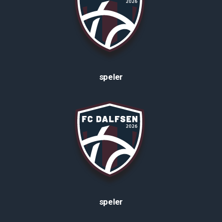
speler
speler