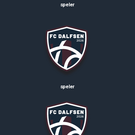
speler
speler