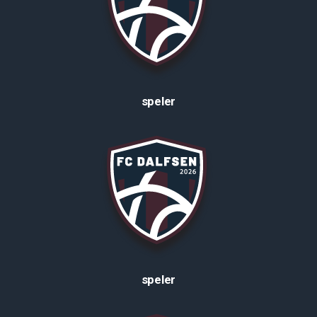
speler
speler