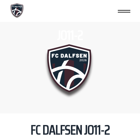
JO11-2
FC DALFSEN JO11-2