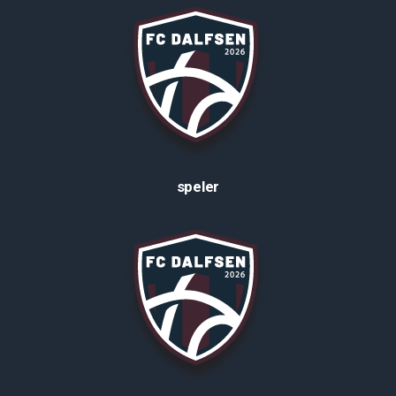
speler