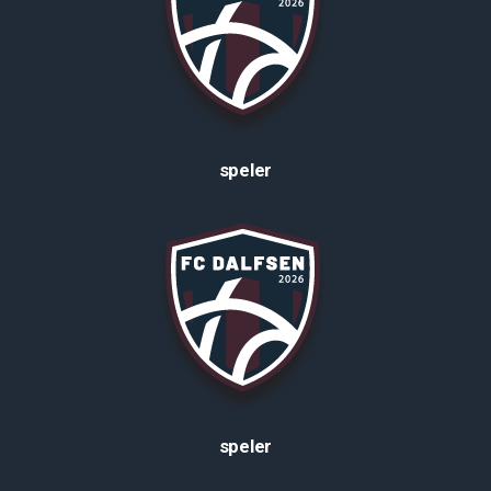
speler
speler