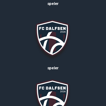
speler
speler