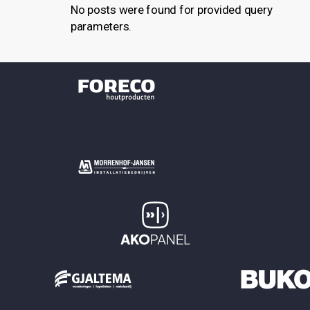
No posts were found for provided query
parameters.