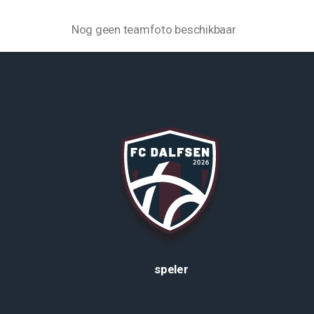
Nog geen teamfoto beschikbaar
speler