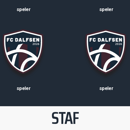
speler
speler
speler
speler
STAF