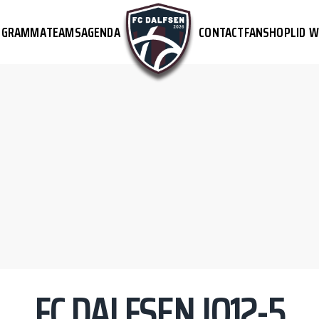
SENIOREN ZATERDAG
CONTACT
OGRAMMA
TEAMS
AGENDA
CONTACT
FANSHOP
LID 
RING
SENIOREN ZONDAG
WEBREDACTIE
O
VROUWEN
ORGANISATIE
SENIOREN ZATERDAG
JUNIOREN
CONTACT
SENIOREN ZONDAG
PUPILLEN
WEBREDACTIE
VROUWEN
ORGANISATIE
JUNIOREN
PUPILLEN
FC DALFSEN JO12-5