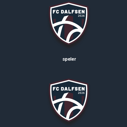
speler