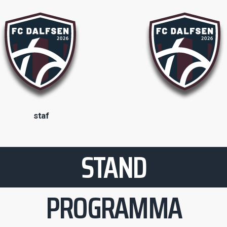
staf
STAND
PROGRAMMA