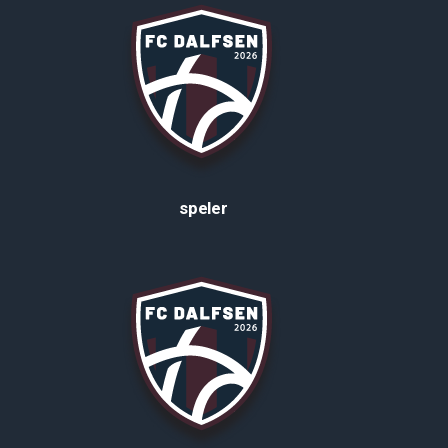
speler