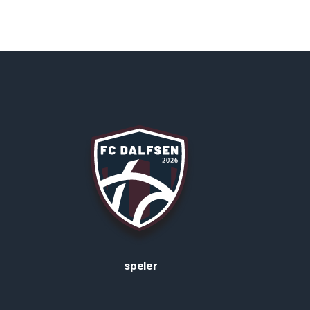
speler