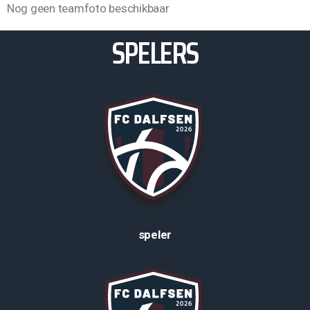
Nog geen teamfoto beschikbaar
SPELERS
speler