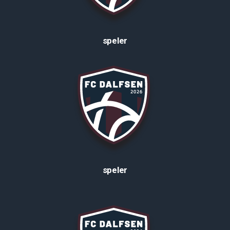
speler
speler