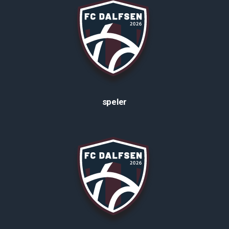
speler