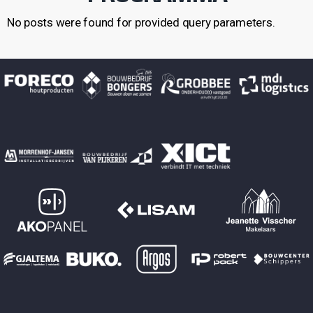
No posts were found for provided query parameters.