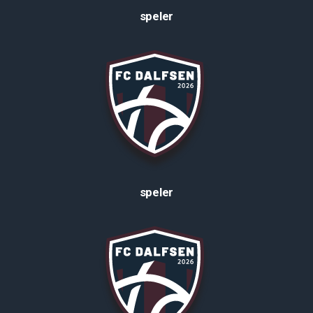
speler
speler