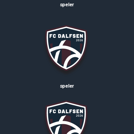
speler
speler