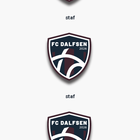
staf
staf