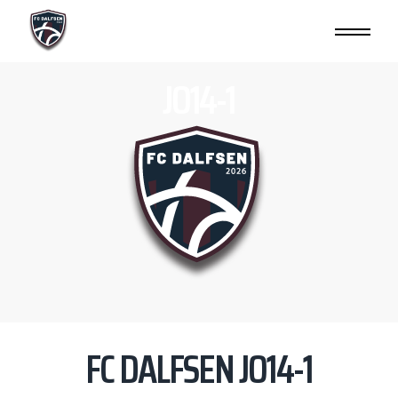
JO14-1
FC DALFSEN JO14-1