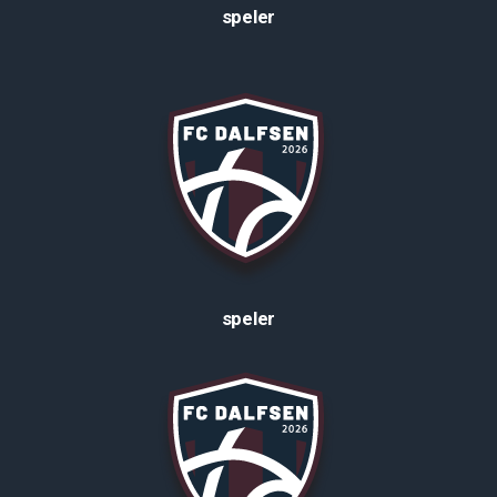
speler
speler