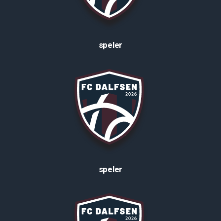
speler
speler