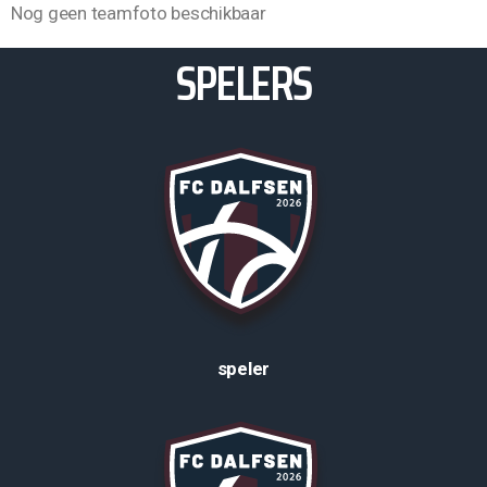
Nog geen teamfoto beschikbaar
SPELERS
speler