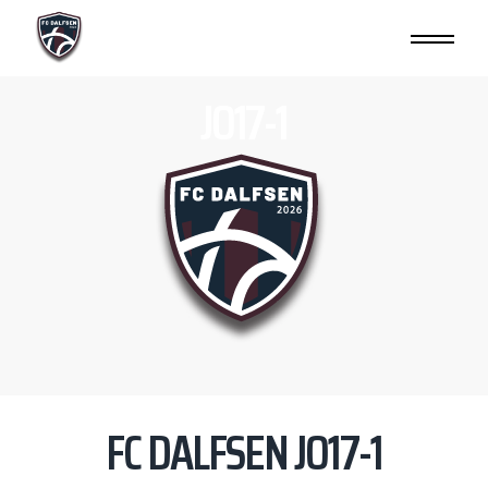
JO17-1
FC DALFSEN JO17-1