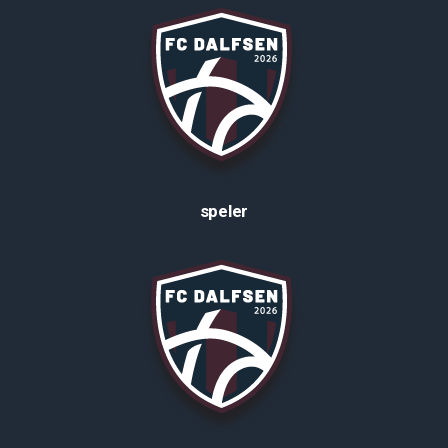
speler