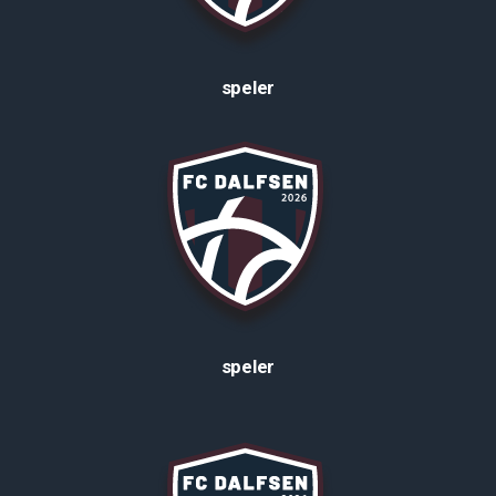
speler
speler