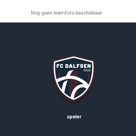
Nog geen teamfoto beschikbaar
speler