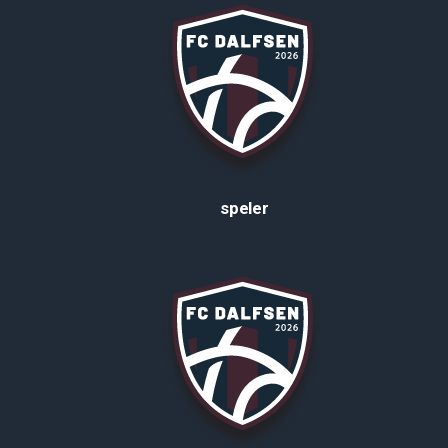
speler