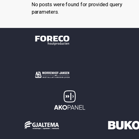
No posts were found for provided query
parameters.