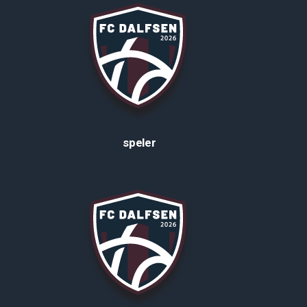
speler