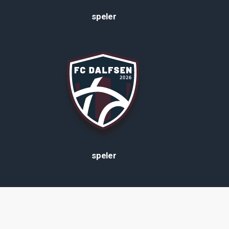
speler
speler