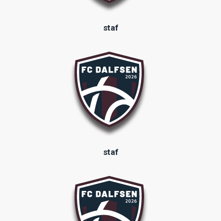
staf
staf