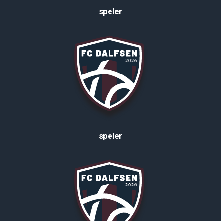
speler
speler