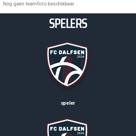
Nog geen teamfoto beschikbaar
SPELERS
speler