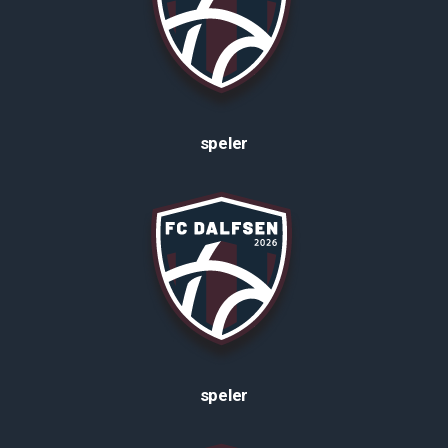
speler
speler