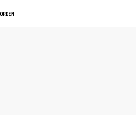
WORDEN