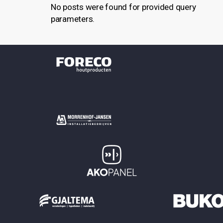
No posts were found for provided query
parameters.