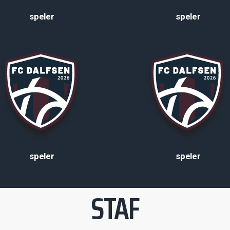
speler
speler
speler
speler
STAF