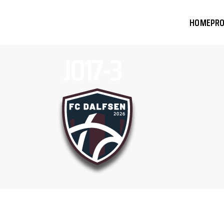
NIEUWS
HOME
PR
SPONSO
CLUBINF
JO17-3
NIEUWS
SPONSORING
CLUBINFO